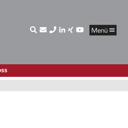
Menü
955