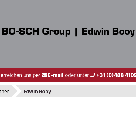
BO-SCH Group | Edwin Booy
 erreichen uns per
E-mail
oder unter
+31 (0)488 410
tner
Edwin Booy