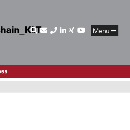
chain_KLT
Menü
955