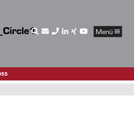
Circle1
Menü
955